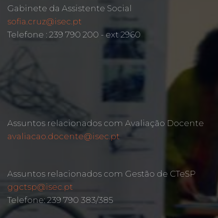
Gabinete da Assistente Social
sofia.cruz@isec.pt
Telefone : 239 790 200 - ext 2960
Assuntos relacionados com Avaliação Docente
avaliacao.docente@isec.pt
Assuntos relacionados com Gestão de CTeSP
ggctsp@isec.pt
Telefone: 239 790 383/385