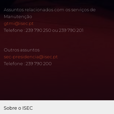
Assuntos relacionados com os serviços de
Manutenção
gtmi@isec.pt
Telefone : 239 790 250 ou 239 790 201
Outros assuntos
sec-presidencia@isec.pt
Telefone : 239 790 200
Sobre o ISEC