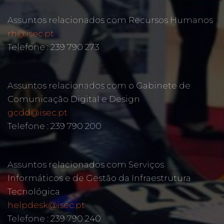
Assuntos relacionados com Recursos Humanos
rh@isec.pt
Telefone : 239 790 273
Assuntos relacionados com o Gabinete de
Comunicação Digital e Design
gcdd@isec.pt
Telefone : 239 790 200
Assuntos relacionados com Serviços
Informáticos e de Gestão da Infraestrutura
Tecnológica
helpdesk@isec.pt
Telefone : 239 790 240