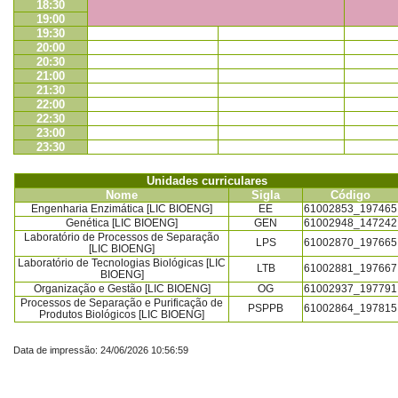
18:30
19:00
19:30
20:00
20:30
21:00
21:30
22:00
22:30
23:00
23:30
Unidades curriculares
Nome
Sigla
Código
Engenharia Enzimática [LIC BIOENG]
EE
61002853_197465
Genética [LIC BIOENG]
GEN
61002948_147242
Laboratório de Processos de Separação
LPS
61002870_197665
[LIC BIOENG]
Laboratório de Tecnologias Biológicas [LIC
LTB
61002881_197667
BIOENG]
Organização e Gestão [LIC BIOENG]
OG
61002937_197791
Processos de Separação e Purificação de
PSPPB
61002864_197815
Produtos Biológicos [LIC BIOENG]
Data de impressão: 24/06/2026 10:56:59