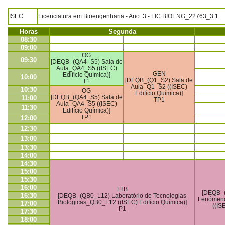
ISEC
Licenciatura em Bioengenharia - Ano: 3 - LIC BIOENG_22763_3 1
Horas
Segunda
08:30
09:00
OG
09:30
[DEQB_(QA4_S5) Sala de
Aula_QA4_S5 ((ISEC)
GEN
Edifício Química)]
10:00
[DEQB_(Q1_S2) Sala de
T1
Aula_Q1_S2 ((ISEC)
10:30
OG
Edifício Química)]
[DEQB_(QA4_S5) Sala de
11:00
TP1
Aula_QA4_S5 ((ISEC)
11:30
Edifício Química)]
TP1
12:00
12:30
13:00
13:30
14:00
14:30
15:00
15:30
16:00
LTB
[DEQB_(
16:30
[DEQB_(QB0_L12) Laboratório de Tecnologias
Fenómeno
Biológicas_QB0_L12 ((ISEC) Edifício Química)]
17:00
((IS
P1
17:30
18:00