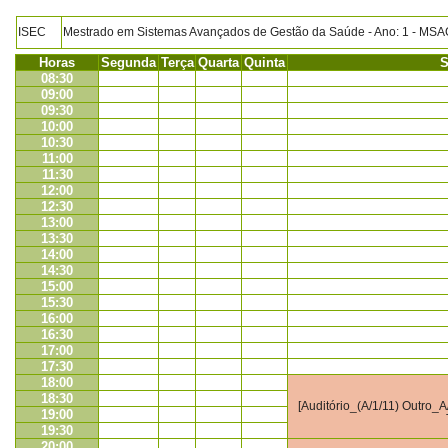
ISEC
Mestrado em Sistemas Avançados de Gestão da Saúde - Ano: 1 - M
Horas
Segunda
Terça
Quarta
Quinta
S
08:30
09:00
09:30
10:00
10:30
11:00
11:30
12:00
12:30
13:00
13:30
14:00
14:30
15:00
15:30
16:00
16:30
17:00
17:30
18:00
18:30
[Auditório_(A/1/11) Outro_A/
19:00
19:30
20:00