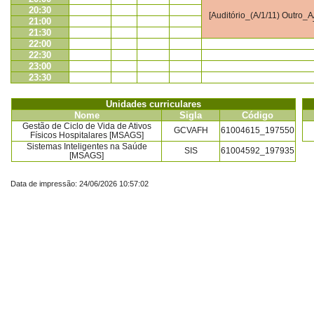
20:30
[Auditório_(A/1/11) Outro_A/
21:00
21:30
22:00
22:30
23:00
23:30
Unidades curriculares
Nome
Sigla
Código
Gestão de Ciclo de Vida de Ativos
GCVAFH
61004615_197550
Físicos Hospitalares [MSAGS]
Sistemas Inteligentes na Saúde
SIS
61004592_197935
[MSAGS]
Data de impressão: 24/06/2026 10:57:02