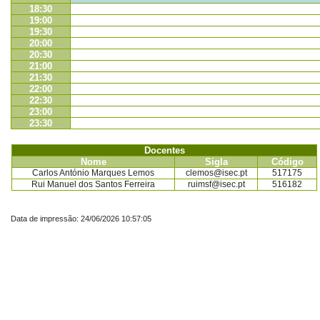
18:30
19:00
19:30
20:00
20:30
21:00
21:30
22:00
22:30
23:00
23:30
Docentes
Nome
Sigla
Código
Carlos António Marques Lemos
clemos@isec.pt
517175
Rui Manuel dos Santos Ferreira
ruimsf@isec.pt
516182
Data de impressão: 24/06/2026 10:57:05