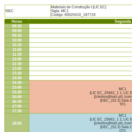
Materiais de Construção I [LIC EC]
ISEC
Sigla: MC1
Código: 60020410_197719
Horas
Segunda
08:30
09:00
09:30
10:00
10:30
11:00
11:30
12:00
12:30
13:00
13:30
14:00
14:30
15:00
MC1
15:30
[LIC EC_25662_1 1; LIC 
16:00
[(clemos@isec.pt); (rui
[DEC_(S2.3) Sala 2
16:30
TP1
17:00
17:30
MC1
[LIC EC_25662_1 1; LIC 
18:00
[(clemos@isec.pt); (rui
[DEC_(S2.3) Sala 2
OT1