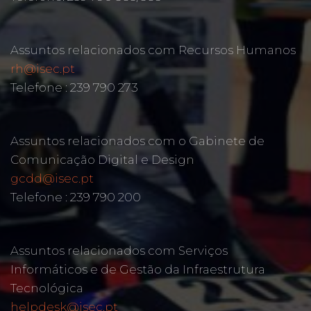
Assuntos relacionados com Recursos Humanos
rh@isec.pt
Telefone : 239 790 273
Assuntos relacionados com o Gabinete de
Comunicação Digital e Design
gcdd@isec.pt
Telefone : 239 790 200
Assuntos relacionados com Serviços
Informáticos e de Gestão da Infraestrutura
Tecnológica
helpdesk@isec.pt