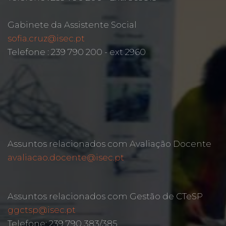
Gabinete da Assistente Social
sofia.cruz@isec.pt
Telefone : 239 790 200 - ext 2960
Assuntos relacionados com Avaliação Docente
avaliacao.docente@isec.pt
Assuntos relacionados com Gestão de CTeSP
ggctsp@isec.pt
Telefone: 239 790 383/385