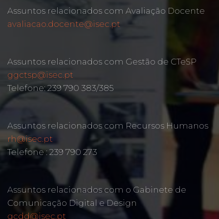
Assuntos relacionados com Avaliação Docente
avaliacao.docente@isec.pt
Assuntos relacionados com Gestão de CTeSP
ggctsp@isec.pt
Telefone: 239 790 383/385
Assuntos relacionados com Recursos Humanos
rh@isec.pt
Telefone : 239 790 273
Assuntos relacionados com o Gabinete de
Comunicação Digital e Design
gcdd@isec.pt