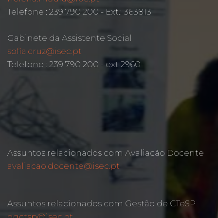
Telefone : 239 790 200 - Ext.: 363813
Gabinete da Assistente Social
sofia.cruz@isec.pt
Telefone : 239 790 200 - ext 2960
Assuntos relacionados com Avaliação Docente
avaliacao.docente@isec.pt
Assuntos relacionados com Gestão de CTeSP
ggctsp@isec.pt