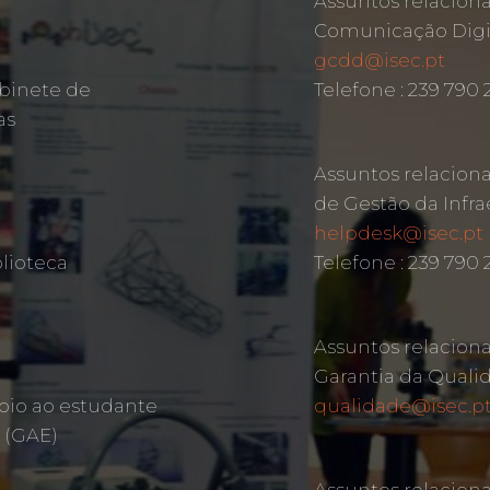
Assuntos relacion
Comunicação Digit
gcdd@isec.pt
binete de
Telefone : 239 790
as
Assuntos relacion
de Gestão da Infra
helpdesk@isec.pt
lioteca
Telefone : 239 790 
Assuntos relacion
Garantia da Quali
oio ao estudante
qualidade@isec.p
 (GAE)