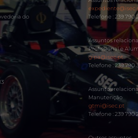
Assuntos relacion
expediente@isec.
ovedoria do
Telefone : 239 790
Assuntos relacion
Profissional e Alu
gipa@isec.pt
Telefone : 239 790 
13
Assuntos relacion
Manutenção
gtmi@isec.pt
Telefone : 239 790 
Outros assuntos