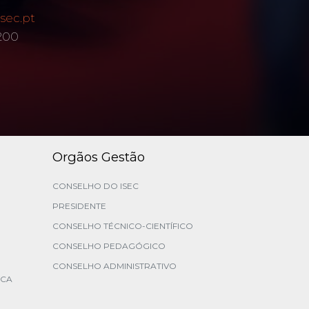
sec.pt
 200
Orgãos Gestão
CONSELHO DO ISEC
PRESIDENTE
CONSELHO TÉCNICO-CIENTÍFICO
CONSELHO PEDAGÓGICO
CONSELHO ADMINISTRATIVO
ICA