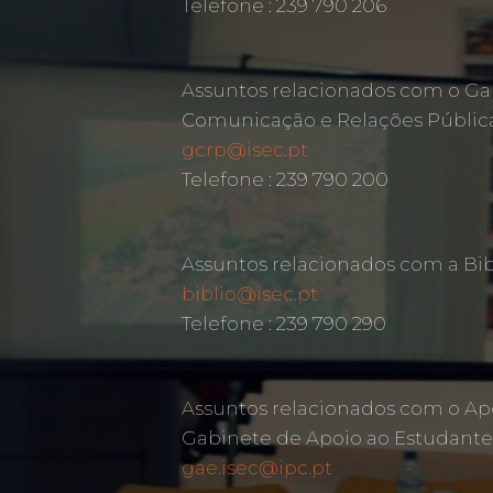
Telefone : 239 790 206
Assuntos relacionados com o Ga
Comunicação e Relações Públic
gcrp@isec.pt
Telefone : 239 790 200
Assuntos relacionados com a Bib
biblio@isec.pt
Telefone : 239 790 290
Assuntos relacionados com o Ap
Gabinete de Apoio ao Estudante
gae.isec@ipc.pt