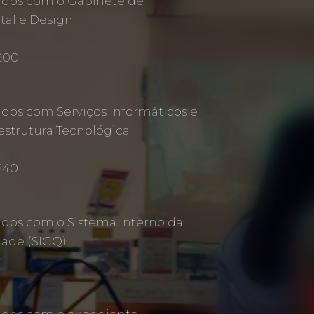
ados com o Gabinete de
al e Design
 200
ados com Serviços Informáticos e
estrutura Tecnológica
240
ados com o Sistema Interno da
dade (SIGQ)
t