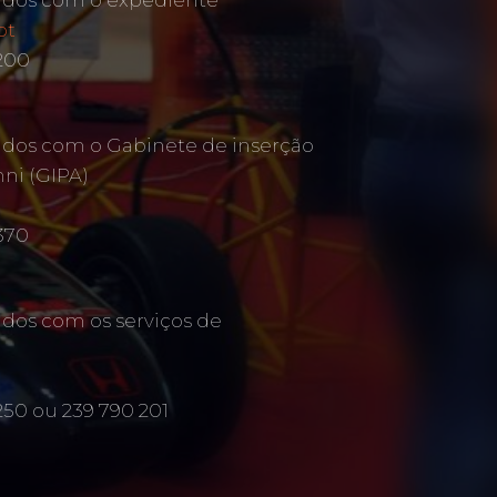
ados com o expediente
pt
 200
ados com o Gabinete de inserção
mni (GIPA)
370
ados com os serviços de
250 ou 239 790 201