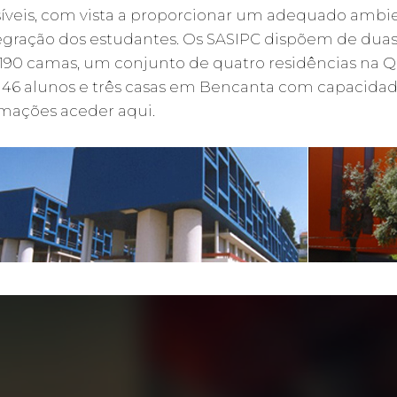
íveis, com vista a proporcionar um adequado ambi
egração dos estudantes. Os SASIPC dispõem de dua
190 camas, um conjunto de quatro residências na Q
146 alunos e três casas em Bencanta com capacidade
rmações aceder aqui.