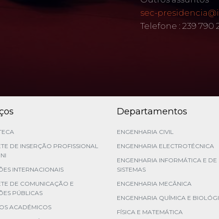
sec-presidencia@i
Telefone : 239 790
iços
Departamentos
TECA
ENGENHARIA CIVIL
TE DE INSERÇÃO PROFISSIONAL
ENGENHARIA ELECTROTÉCNICA
NI
ENGENHARIA INFORMÁTICA E DE
ES INTERNACIONAIS
SISTEMAS
ETE DE COMUNICAÇÃO E
ENGENHARIA MECÂNICA
ÕES PÚBLICAS
ENGENHARIA QUÍMICA E BIOLÓG
ÇOS ACADÉMICOS
FÍSICA E MATEMÁTICA