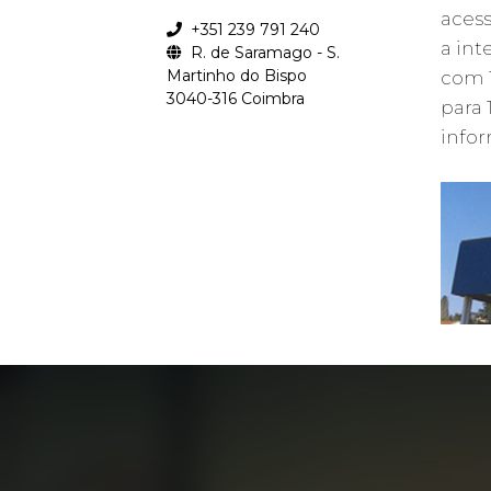
acess
+351 239 791 240
a int
R. de Saramago - S.
Martinho do Bispo
com 
3040-316 Coimbra
para 
info