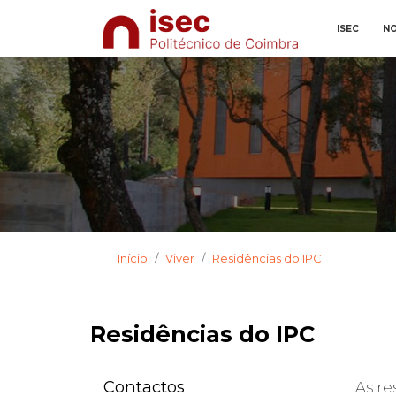
ISEC
NO
Início
Viver
Residências do IPC
Residências do IPC
Contactos
As re