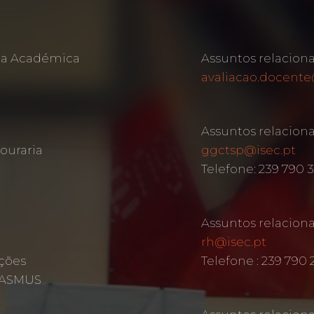
rea Académica
Assuntos relacion
avaliacao.docente
Assuntos relacion
ouraria
ggctsp@isec.pt
Telefone: 239 790 
Assuntos relacio
rh@isec.pt
ções
Telefone : 239 790 
ERASMUS