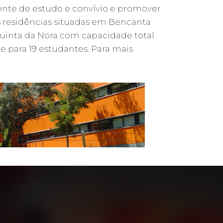
ente de estudo e convívio e promover
s residências situadas em Bencanta
uinta da Nora com capacidade total
 para 19 estudantes. Para mais