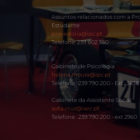
Assuntos relacionados com a Pr
Estudante
provedoria@ipc.pt
Telefone: 239 802 350
Gabinete de Psicologia
helena.moura@ipc.pt
Telefone : 239 790 200 - Ext.: 3638
Gabinete da Assistente Social
sofia.cruz@isec.pt
Telefone : 239 790 200 - ext 2960