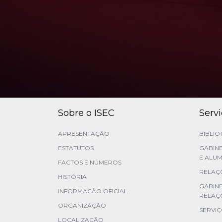
Sobre o ISEC
Serv
APRESENTAÇÃO
BIBLIO
ESTATUTOS
GABINE
E ALUM
FACTOS E NÚMEROS
RELAÇÕ
HISTÓRIA
GABIN
INFORMAÇÃO OFICIAL
RELAÇ
ORGANIZAÇÃO
SERVI
LOCALIZAÇÃO