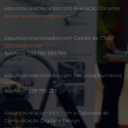
Assuntos relacionados com Avaliação Docente
avaliacao.docente@isec.pt
Assuntos relacionados com Gestão de CTeSP
ggctsp@isec.pt
Telefone: 239 790 383/385
Assuntos relacionados com Recursos Humanos
rh@isec.pt
Telefone : 239 790 273
Assuntos relacionados com o Gabinete de
Comunicação Digital e Design