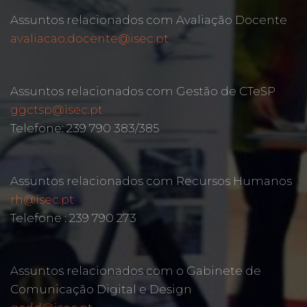
Assuntos relacionados com Avaliação Docente
avaliacao.docente@isec.pt
Assuntos relacionados com Gestão de CTeSP
ggctsp@isec.pt
Telefone: 239 790 383/385
Assuntos relacionados com Recursos Humanos
rh@isec.pt
Telefone : 239 790 273
Assuntos relacionados com o Gabinete de
Comunicação Digital e Design