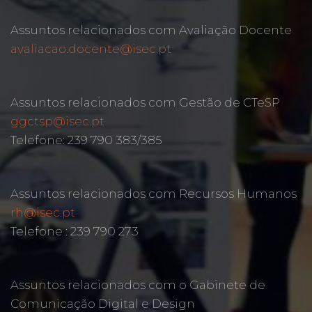
Assuntos relacionados com Avaliação Docente
avaliacao.docente@isec.pt
Assuntos relacionados com Gestão de CTeSP
ggctsp@isec.pt
Telefone: 239 790 383/385
Assuntos relacionados com Recursos Humanos
rh@isec.pt
Telefone : 239 790 273
Assuntos relacionados com o Gabinete de
Comunicação Digital e Design