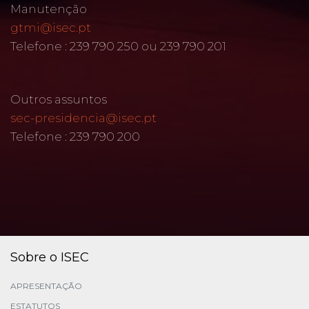
Manutenção
gtmi@isec.pt
Telefone : 239 790 250 ou 239 790 201
Outros assuntos
sec-presidencia@isec.pt
Telefone : 239 790 200
Sobre o ISEC
APRESENTAÇÃO
ESTATUTOS