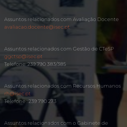
Assuntos relacionados com Avaliação Docente
avaliacao.docente@isec.pt
Assuntos relacionados com Gestão de CTeSP
ggctsp@isec.pt
Telefone: 239 790 383/385
Assuntos relacionados com Recursos Humanos
rh@isec.pt
Telefone : 239 790 273
Assuntos relacionados com o Gabinete de