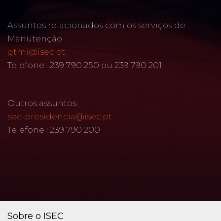
Assuntos relacionados com os serviços de
Manutenção
gtmi@isec.pt
Telefone : 239 790 250 ou 239 790 201
Outros assuntos
sec-presidencia@isec.pt
Telefone : 239 790 200
Sobre o ISEC