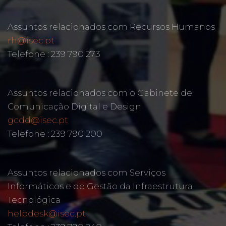
Assuntos relacionados com Recursos Humanos
rh@isec.pt
Telefone : 239 790 273
Assuntos relacionados com o Gabinete de
Comunicação Digital e Design
gcdd@isec.pt
Telefone : 239 790 200
Assuntos relacionados com Serviços
Informáticos e de Gestão da Infraestrutura
Tecnológica
helpdesk@isec.pt