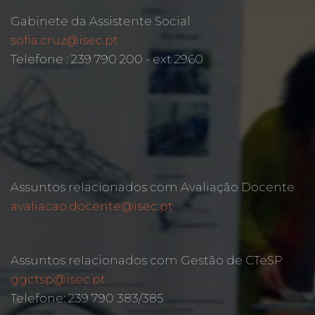
Gabinete da Assistente Social
sofia.cruz@isec.pt
Telefone : 239 790 200 - ext 2960
Assuntos relacionados com Avaliação Docente
avaliacao.docente@isec.pt
Assuntos relacionados com Gestão de CTeSP
ggctsp@isec.pt
Telefone: 239 790 383/385